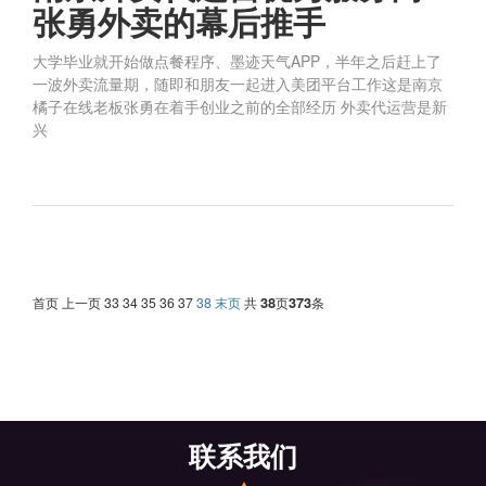
张勇外卖的幕后推手
大学毕业就开始做点餐程序、墨迹天气APP，半年之后赶上了
一波外卖流量期，随即和朋友一起进入美团平台工作这是南京
橘子在线老板张勇在着手创业之前的全部经历 外卖代运营是新
兴
首页
上一页
33
34
35
36
37
38
末页
共
38
页
373
条
联系我们