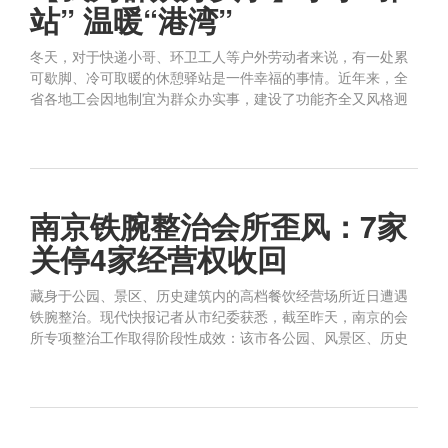
站” 温暖“港湾”
冬天，对于快递小哥、环卫工人等户外劳动者来说，有一处累
可歇脚、冷可取暖的休憩驿站是一件幸福的事情。近年来，全
省各地工会因地制宜为群众办实事，建设了功能齐全又风格迥
南京铁腕整治会所歪风：7家
关停4家经营权收回
藏身于公园、景区、历史建筑内的高档餐饮经营场所近日遭遇
铁腕整治。现代快报记者从市纪委获悉，截至昨天，南京的会
所专项整治工作取得阶段性成效：该市各公园、风景区、历史