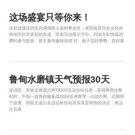
这场盛宴只等你来！
在碧波荡漾的玄武湖湖面上奋楫赛龙舟；来熙南里历史文化休
闲街区欣赏多彩的非遗、民俗互动展示节目；到南京虹悦城消
费时参与投壶、射五毒等趣味游戏 哇，栀子花好香啊。真好看
鲁甸水磨镇天气预报30天
据消息，郑钦文将退出WTA500瓜达拉哈拉赛，获得两周休整
时间，中国一姐将积极备战2024亚洲赛季，出战中网、武网和
宁波赛。郑钦文退出瓜达拉哈拉站其实算是明智的决定，奥运
之后基